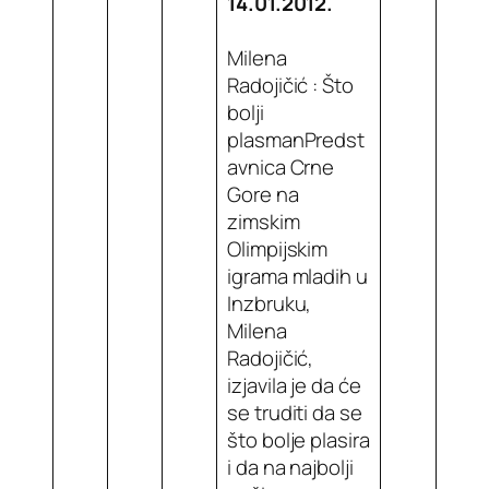
14.01.2012.
Milena
Radojičić : Što
bolji
plasmanPredst
avnica Crne
Gore na
zimskim
Olimpijskim
igrama mladih u
Inzbruku,
Milena
Radojičić,
izjavila je da će
se truditi da se
što bolje plasira
i da na najbolji