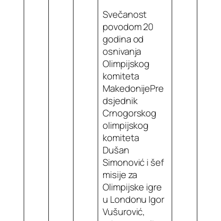
Svečanost
povodom 20
godina od
osnivanja
Olimpijskog
komiteta
MakedonijePre
dsjednik
Crnogorskog
olimpijskog
komiteta
Dušan
Simonović i šef
misije za
Olimpijske igre
u Londonu Igor
Vušurović,