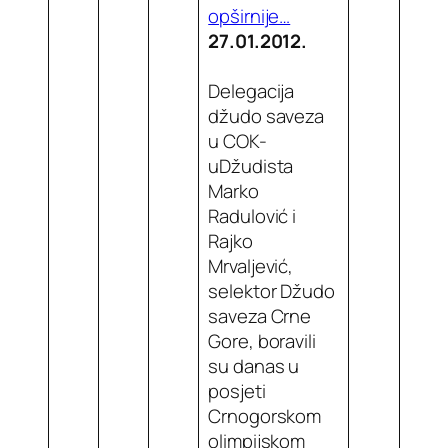
opširnije…
27.01.2012.
Delegacija
džudo saveza
u COK-
uDžudista
Marko
Radulović i
Rajko
Mrvaljević,
selektor Džudo
saveza Crne
Gore, boravili
su danas u
posjeti
Crnogorskom
olimpijskom