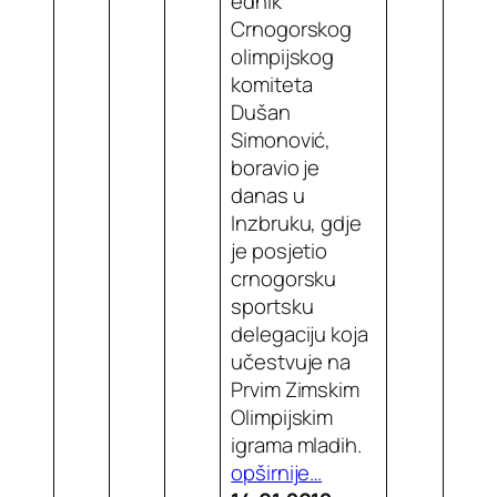
ednik
Crnogorskog
olimpijskog
komiteta
Dušan
Simonović,
boravio je
danas u
Inzbruku, gdje
je posjetio
crnogorsku
sportsku
delegaciju koja
učestvuje na
Prvim Zimskim
Olimpijskim
igrama mladih.
opširnije…