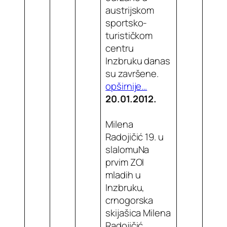
austrijskom
sportsko-
turističkom
centru
Inzbruku danas
su završene.
opširnije…
20.01.2012.
Milena
Radojičić 19. u
slalomuNa
prvim ZOI
mladih u
Inzbruku,
crnogorska
skijašica Milena
Radojičić