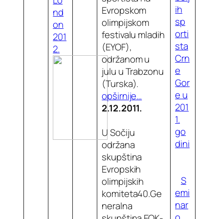
ih
Evropskom
nd
sp
olimpijskom
on
orti
festivalu mladih
201
sta
(EYOF),
2.
Crn
održanom u
e
julu u Trabzonu
Gor
(Turska).
e u
opširnije…
201
2.12.2011.
1.
go
U Sočiju
dini
održana
skupština
Evropskih
S
olimpijskih
emi
komiteta40.Ge
nar
neralna
o
skupština EOK-