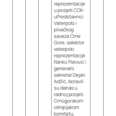
reprezentacije
u posjeti COK-
uPredstavnici
Vaterpolo i
plivačkog
saveza Crne
Gore, selektor
vaterpolo
reprezentacije
Ranko Perović i
generalni
sekretar Dejan
Adžić, boravili
su danas u
radnoj posjeti
Crnogorskom
olimpijskom
komitetu.