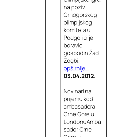
na poziv
Crnogorskog
olimpijskog
komiteta u
Podgorici je
boravio
gospodin Žad
Zogbi.
opširnije…
03.04.2012.
Novinari na
prijemu kod
ambasadora
Crne Gore u
LondonuAmba
sador Crne
Gore u