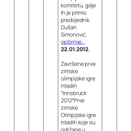
komitetu, gdje
ih je primio
predsjednik
Dušan
Simonović.
opširnije…
22.01.2012.
Završene prve
zimske
olimpijske igre
mladih
“Innsbruck
2012″Prve
zimske
Olimpijske igre
mladih koje su
održane u