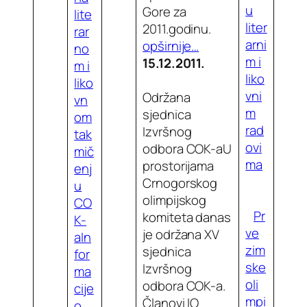
u
Gore za
lite
liter
2011.godinu.
rar
arni
opširnije…
no
m i
15.12.2011.
m i
liko
liko
vni
Održana
vn
m
sjednica
om
rad
Izvršnog
tak
ovi
odbora COK-aU
mič
ma
prostorijama
enj
Crnogorskog
u
olimpijskog
CO
Pr
komiteta danas
K-
ve
je održana XV
a
In
zim
sjednica
for
ske
Izvršnog
ma
oli
odbora COK-a.
cije
mpi
Članovi IO
o