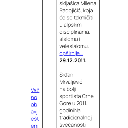
skijašica Milena
Radojičić, koja
će se takmičiti
u alpskim
disciplinama,
slalomu i
veleslalomu.
opširnije…
29.12.2011.
Srđan
Mrvaljević
najbolji
Važ
sportista Crne
no
Gore u 2011.
ob
godiniNa
avj
tradicionalnoj
ešt
svečanosti
enj