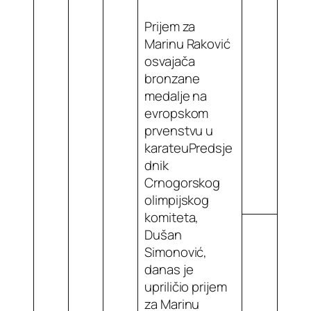
Prijem za
Marinu Raković
osvajača
bronzane
medalje na
evropskom
prvenstvu u
karateuPredsje
dnik
Crnogorskog
olimpijskog
komiteta,
Dušan
Simonović,
danas je
upriličio prijem
za Marinu