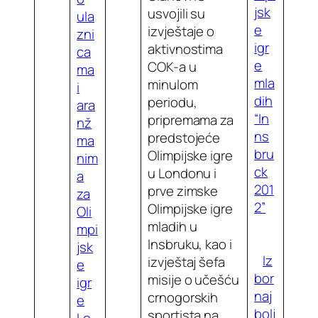
jsk
usvojili su
ula
e
izvještaje o
zni
igr
aktivnostima
ca
e
COK-a u
ma
mla
minulom
i
dih
periodu,
ara
“In
pripremama za
nž
ns
predstojeće
ma
bru
Olimpijske igre
nim
ck
u Londonu i
a
201
prve zimske
za
2”
Olimpijske igre
Oli
mladih u
mpi
Insbruku, kao i
jsk
Iz
izvještaj šefa
e
bor
misije o učešću
igr
naj
crnogorskih
e
bolj
sportista na
Lo