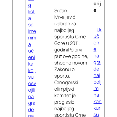
erij
g
e
Srđan
list
Mrvaljević
a
izabran za
sa
Ur
najboljeg
ime
uč
sportistu Crne
nim
en
Gore u 2011.
a
e
godiniPo prvi
uč
na
put ove godine,
eni
gra
shodno novom
ka
de
Zakonu o
koji
naj
sportu,
su
bolj
Crnogorski
osv
im
olimpijski
ojili
na
komitet je
na
kon
proglasio
gra
kur
najboljeg
de
su
sportistu Crne
na