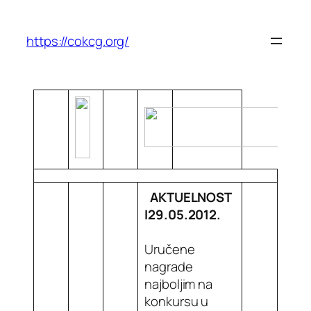
https://cokcg.org/
AKTUELNOST
I
29.05.2012.
Uručene
nagrade
najboljim na
konkursu u