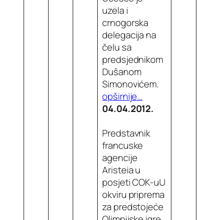
uzela i
crnogorska
delegacija na
čelu sa
predsjednikom
Dušanom
Simonovićem.
opširnije…
04.04.2012.
Predstavnik
francuske
agencije
Aristeia u
posjeti COK-uU
okviru priprema
za predstojeće
Olimpijske igre,