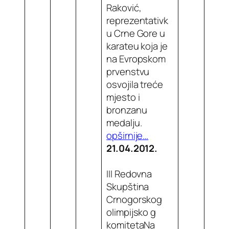
Raković,
reprezentativk
u Crne Gore u
karateu koja je
na Evropskom
prvenstvu
osvojila treće
mjesto i
bronzanu
medalju.
opširnije…
21.04.2012.
III Redovna
Skupština
Crnogorskog
olimpijsko g
komitetaNa