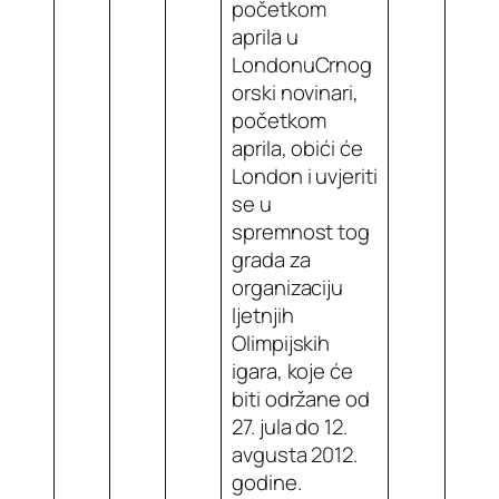
početkom
aprila u
LondonuCrnog
orski novinari,
početkom
aprila, obići će
London i uvjeriti
se u
spremnost tog
grada za
organizaciju
ljetnjih
Olimpijskih
igara, koje će
biti održane od
27. jula do 12.
avgusta 2012.
godine.