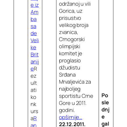
održanoj u vili
e iz
Gorica, uz
Am
prisustvo
ba
velikog broja
sa
zvanica,
de
Crnogorski
Veli
olimpijski
ke
komitet je
Brit
proglasio
anij
džudistu
e
R
Srđana
ez
Mrvaljevića za
ult
najboljeg
ati
Po
sportistu Crne
ko
sle
Gore u 2011.
nk
dnj
godini.
urs
e
opširnije…
a
R
gal
22.12.2011.
an