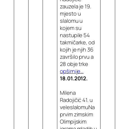
zauzela je 19.
mjesto u
slalomu u
kojem su
nastupile 54
takmičarke, od
kojih je njih 36
završilo prvu a
28 obje trke
opširnije…
18.01.2012.
Milena
Radojičić 41. u
veleslalomuNa
prvim zimskim
Olimpijskim
igrama mladih u