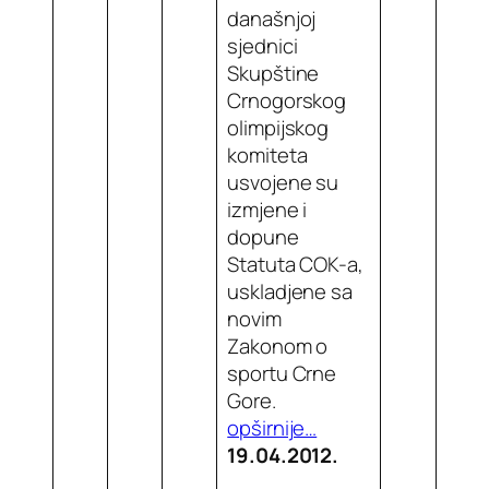
današnjoj
sjednici
Skupštine
Crnogorskog
olimpijskog
komiteta
usvojene su
izmjene i
dopune
Statuta COK-a,
uskladjene sa
novim
Zakonom o
sportu Crne
Gore.
opširnije…
19.04.2012.