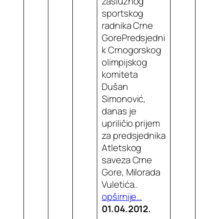
zaslužnog
sportskog
radnika Crne
GorePredsjedni
k Crnogorskog
olimpijskog
komiteta
Dušan
Simonović,
danas je
upriličio prijem
za predsjednika
Atletskog
saveza Crne
Gore, Milorada
Vuletića..
opširnije…
01.04.2012.