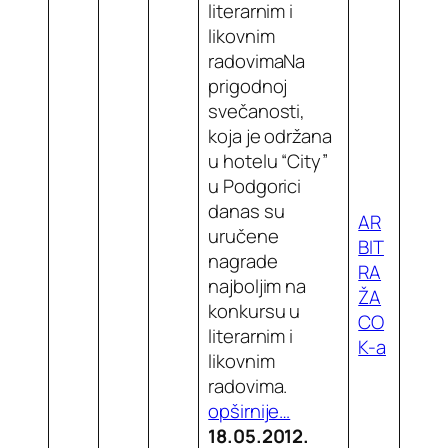
literarnim i
likovnim
radovimaNa
prigodnoj
svečanosti,
koja je održana
u hotelu “City”
u Podgorici
danas su
AR
uručene
BIT
nagrade
RA
najboljim na
ŽA
konkursu u
CO
literarnim i
K-a
likovnim
radovima.
opširnije…
18.05.2012.